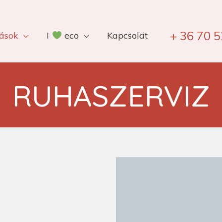
+ 36 70 
tások
I
eco
Kapcsolat
RUHASZERVIZ